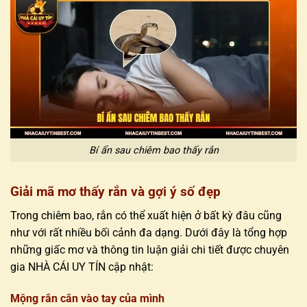
Bí ẩn sau chiêm bao thấy rắn
Giải mã mơ thấy rắn và gợi ý số đẹp
Trong chiêm bao, rắn có thể xuất hiện ở bất kỳ đâu cũng
như với rất nhiều bối cảnh đa dạng. Dưới đây là tổng hợp
những giấc mơ và thông tin luận giải chi tiết được chuyên
gia NHÀ CÁI UY TÍN cập nhật:
Mộng rắn cắn vào tay của mình