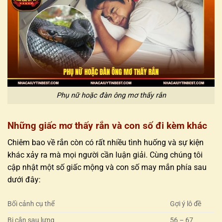
Phụ nữ hoặc đàn ông mơ thấy rắn
Những giấc mơ thấy rắn và con số đi kèm khác
Chiêm bao về rắn còn có rất nhiều tình huống và sự kiện
khác xảy ra mà mọi người cần luận giải. Cùng chúng tôi
cập nhật một số giấc mộng và con số may mắn phía sau
dưới đây:
Bối cảnh cụ thể
Gợi ý lô đề
Bị cắn sau lưng
56 – 67