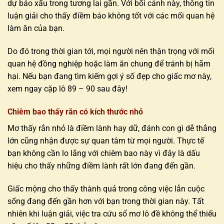
dự báo xấu trong tương lai gần. Với bối cảnh này, thông tin
luận giải cho thấy điềm báo không tốt với các mối quan hệ
làm ăn của bạn.
Do đó trong thời gian tới, mọi người nên thận trọng với mối
quan hệ đồng nghiệp hoặc làm ăn chung để tránh bị hãm
hại. Nếu bạn đang tìm kiếm gợi ý số đẹp cho giấc mơ này,
xem ngay cặp lô 89 – 90 sau đây!
Chiêm bao thấy rắn có kích thước nhỏ
Mơ thấy rắn nhỏ là điềm lành hay dữ, đánh con gì dễ thắng
lớn cũng nhận được sự quan tâm từ mọi người. Thực tế
bạn không cần lo lắng với chiêm bao này vì đây là dấu
hiệu cho thấy những điềm lành rất lớn đang đến gần.
Giấc mộng cho thấy thành quả trong công việc lẫn cuộc
sống đang đến gần hơn với bạn trong thời gian này. Tất
nhiên khi luận giải, việc tra cứu sổ mơ lô đề không thể thiếu