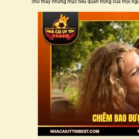
cho thấy những mục tiêu quan trọng của mọi ng