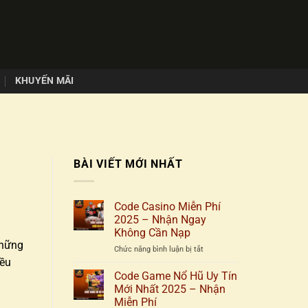
KHUYẾN MÃI
BÀI VIẾT MỚI NHẤT
Code Casino Miễn Phí
2025 – Nhận Ngay
Không Cần Nạp
những
Chức năng bình luận bị tắt
ở
iều
Code
Casino
Code Game Nổ Hũ Uy Tín
Miễn
Mới Nhất 2025 – Nhận
Phí
Miễn Phí
2025