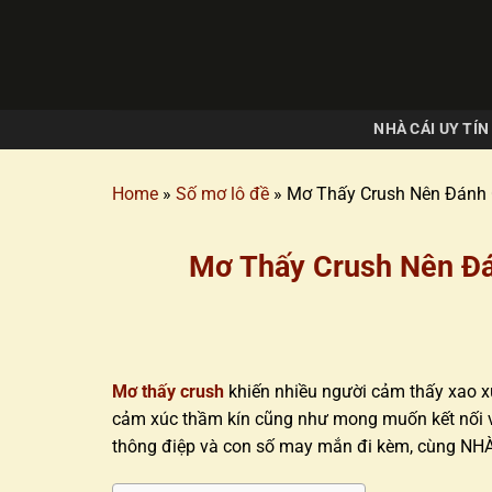
Bỏ
qua
nội
dung
NHÀ CÁI UY TÍN
Home
»
Số mơ lô đề
»
Mơ Thấy Crush Nên Đánh 
Mơ Thấy Crush Nên Đá
Mơ thấy crush
khiến nhiều người cảm thấy xao x
cảm xúc thầm kín cũng như mong muốn kết nối v
thông điệp và con số may mắn đi kèm, cùng NHÀ 