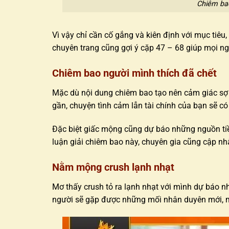
Chiêm ba
Vì vậy chỉ cần cố gắng và kiên định với mục tiêu,
chuyên trang cũng gợi ý cặp 47 – 68 giúp mọi n
Chiêm bao người mình thích đã chết
Mặc dù nội dung chiêm bao tạo nên cảm giác sợ 
gần, chuyện tình cảm lẫn tài chính của bạn sẽ có
Đặc biệt giấc mộng cũng dự báo những nguồn tiề
luận giải chiêm bao này, chuyên gia cũng cập nh
Nằm mộng crush lạnh nhạt
Mơ thấy crush tỏ ra lạnh nhạt với mình dự báo nh
người sẽ gặp được những mối nhân duyên mới, m