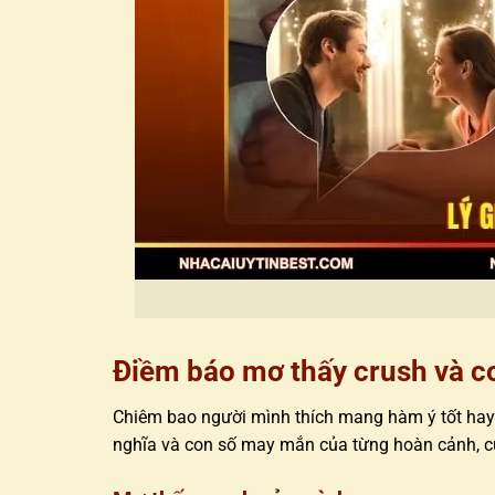
Điềm báo mơ thấy crush và c
Chiêm bao người mình thích mang hàm ý tốt hay x
nghĩa và con số may mắn của từng hoàn cảnh, cù