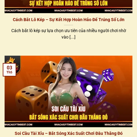
Cách Bắt Lô Kép – Sự Kết Hợp Hoàn Hảo Để Trúng Số Lớn
Cách bắt lô kép sự lựa chọn ưu tiên của nhiều người chơi nhờ
vào [...]
03
Th5
Soi Cầu Tài Xỉu – Bắt Sóng Xác Suất Chơi Đâu Thắng Đó