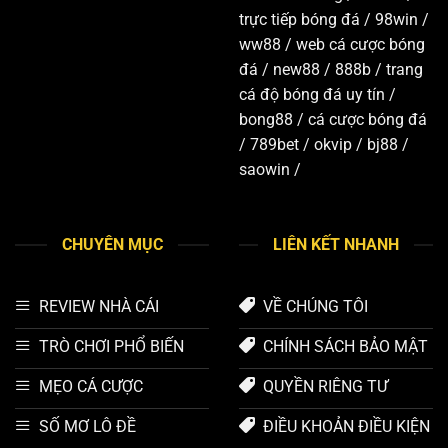
trực tiếp bóng đá
/
98win
/
ww88
/
web cá cược bóng
đá
/
new88
/
888b
/
trang
cá độ bóng đá uy tín
/
bong88
/
cá cược bóng đá
/
789bet
/
okvip
/
bj88
/
saowin
/
CHUYÊN MỤC
LIÊN KẾT NHANH
REVIEW NHÀ CÁI
VỀ CHÚNG TÔI
TRÒ CHƠI PHỔ BIẾN
CHÍNH SÁCH BẢO MẬT
MẸO CÁ CƯỢC
QUYỀN RIÊNG TƯ
SỐ MƠ LÔ ĐỀ
ĐIỀU KHOẢN ĐIỀU KIỆN