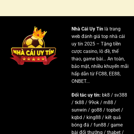
Nhận
Chạm
Binh
Thưởng
Tay
–
Nhận
Ưu
Ngay
Đãi
Thưởng
Hot
Lớn
Nhà Cái Uy Tín
là trang
Nhất
web đánh giá top nhà cái
2025
Phải
uy tín 2025 – Tặng tiền
Có
cược casino, lô đề, thể
thao, game bài… An toàn,
bảo mật, nhiều khuyến mãi
hấp dẫn từ FC88, EE88,
ONBET...
Đối tác uy tín:
bk8
/
sv388
/
tk88
/
99ok
/
m88
/
sunwin
/
go88
/
topbet
/
kqbd
/
king88
/
kết quả
bóng đá
/
fun88
/
game
bài đổi thưởng
/
thabet
/