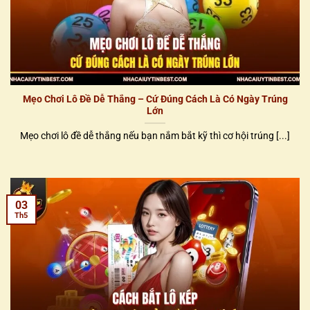
Mẹo Chơi Lô Đề Dễ Thắng – Cứ Đúng Cách Là Có Ngày Trúng
Lớn
Mẹo chơi lô đề dễ thắng nếu bạn nắm bắt kỹ thì cơ hội trúng [...]
03
Th5