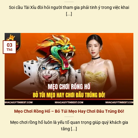
Soi cầu Tài Xỉu đòi hỏi người tham gia phải tinh ý trong việc khai
[...]
03
Th5
Mẹo Chơi Rồng Hổ – Bỏ Túi Mẹo Hay Chơi Đâu Trúng Đó!
Mẹo chơi rồng hổ luôn là yếu tố quan trọng giúp quý khách gia
tăng [...]