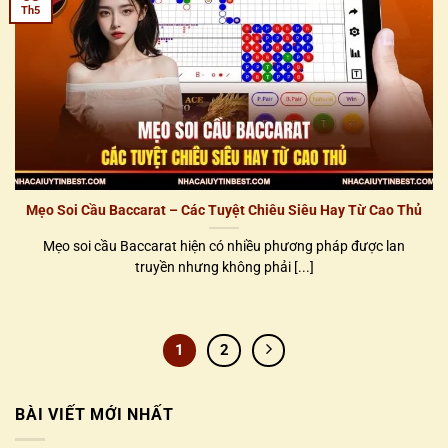
Th5
Mẹo Soi Cầu Baccarat – Các Tuyệt Chiêu Siêu Hay Từ Cao Thủ
Mẹo soi cầu Baccarat hiện có nhiều phương pháp được lan
truyền nhưng không phải [...]
1
2
BÀI VIẾT MỚI NHẤT