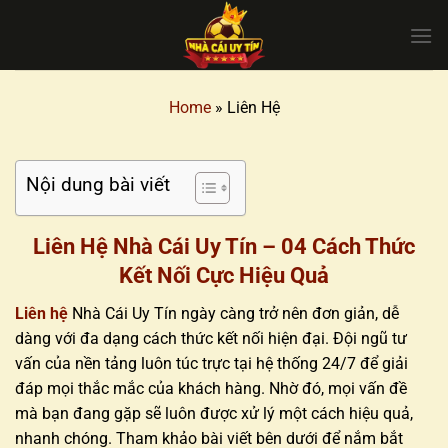
Bỏ
qua
nội
dung
Home
»
Liên Hệ
Nội dung bài viết
Liên Hệ Nhà Cái Uy Tín – 04 Cách Thức
Kết Nối Cực Hiệu Quả
Liên hệ
Nhà Cái Uy Tín ngày càng trở nên đơn giản, dễ
dàng với đa dạng cách thức kết nối hiện đại. Đội ngũ tư
vấn của nền tảng luôn túc trực tại hệ thống 24/7 để giải
đáp mọi thắc mắc của khách hàng. Nhờ đó, mọi vấn đề
mà bạn đang gặp sẽ luôn được xử lý một cách hiệu quả,
nhanh chóng. Tham khảo bài viết bên dưới để nắm bắt