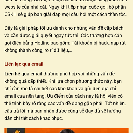
website của nhà cái. Ngay khi tiếp nhận cuộc gọi, bộ phận
CSKH sẽ giúp bạn giải đáp mọi câu hỏi một cách thần tốc.
Đây là giải pháp tối ưu dành cho những vấn đề cấp bách
và cần được giải quyết ngay tức thì. Các trường hợp cần
gọi điện bằng Hotline bao gồm: Tài khoản bị hack, nạp-rút
không thành công, rò rỉ dữ liệu,…
Liên lạc qua email
Liên hệ
qua email thường phù hợp với những vấn đề
không quá cấp thiết. Khi lựa chọn phương thức này, bạn
chỉ cần mô tả chi tiết các khó khăn và gửi đến địa chỉ
email của nền tảng. Ưu điểm của cách này là hội viên có
thể trình bày rõ ràng các vấn đề đang gặp phải. Tất nhiên,
câu trả lời mà bạn nhận được cũng sẽ đầy đủ về hướng
dẫn chi tiết cách khắc phục.