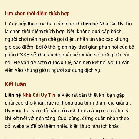
Lựa chọn thời điểm thích hợp
Lưu ý tiếp theo mà bạn cần nhớ khi
liên hệ
Nhà Cái Uy Tín
là chọn thời điểm thích hợp. Nếu không quá cấp bách,
người chơi nên hạn chế gọi điện, nhắn tin vào các khung
giờ cao điểm. Bởi ở thời gian này, thời gian phản hồi của bộ
phận CSKH sẽ khá lâu do phải tiếp nhận số lượng lớn câu
hỏi. Để vấn đề sớm được xử lý, bạn nên kết nối với tư vấn
viên vào khung giờ ít người sử dụng dịch vụ.
Kết luận
Liên hệ
Nhà Cái Uy Tín
là việc rất cần thiết khi bạn gặp
phải các khó khăn, rắc rối trong quá trình tham gia giải trí.
Hy vọng hội viên đã nắm rõ cách thức cùng một số lưu ý
khi kết nối với nền tảng. Cuối cùng, đừng quên nhấn theo
dõi website để có thêm nhiều kiến thức hữu ích khác.