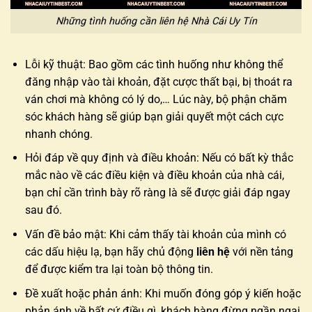
Những tình huống cần liên hệ Nhà Cái Uy Tín
Lỗi kỹ thuật: Bao gồm các tình huống như không thể
đăng nhập vào tài khoản, đặt cược thất bại, bị thoát ra
ván chơi mà không có lý do,… Lúc này, bộ phận chăm
sóc khách hàng sẽ giúp bạn giải quyết một cách cực
nhanh chóng.
Hỏi đáp về quy định và điều khoản: Nếu có bất kỳ thắc
mắc nào về các điều kiện và điều khoản của nhà cái,
bạn chỉ cần trình bày rõ ràng là sẽ được giải đáp ngay
sau đó.
Vấn đề bảo mật: Khi cảm thấy tài khoản của mình có
các dấu hiệu lạ, bạn hãy chủ động
liên hệ
với nền tảng
để được kiểm tra lại toàn bộ thông tin.
Đề xuất hoặc phản ánh: Khi muốn đóng góp ý kiến hoặc
phản ánh về bất cứ điều gì, khách hàng đừng ngần ngại