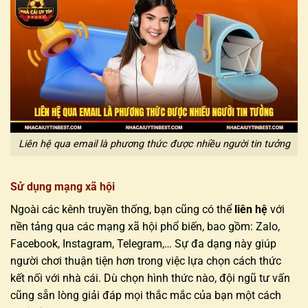
Liên hệ qua email là phương thức được nhiều người tin tưởng
Sử dụng mạng xã hội
Ngoài các kênh truyền thống, bạn cũng có thể
liên hệ
với
nền tảng qua các mạng xã hội phổ biến, bao gồm: Zalo,
Facebook, Instagram, Telegram,… Sự đa dạng này giúp
người chơi thuận tiện hơn trong việc lựa chọn cách thức
kết nối với nhà cái. Dù chọn hình thức nào, đội ngũ tư vấn
cũng sẵn lòng giải đáp mọi thắc mắc của bạn một cách