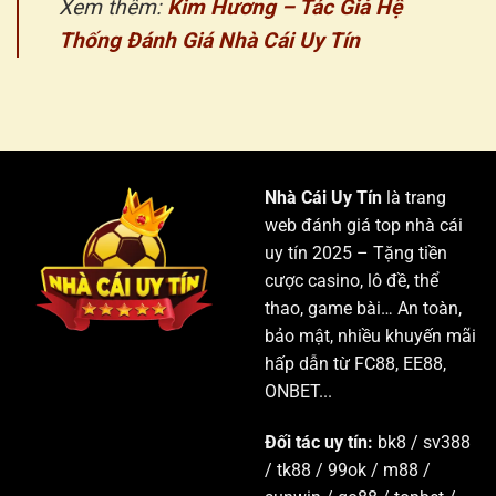
Xem thêm:
Kim Hương – Tác Giả Hệ
Thống Đánh Giá Nhà Cái Uy Tín
Nhà Cái Uy Tín
là trang
web đánh giá top nhà cái
uy tín 2025 – Tặng tiền
cược casino, lô đề, thể
thao, game bài… An toàn,
bảo mật, nhiều khuyến mãi
hấp dẫn từ FC88, EE88,
ONBET...
Đối tác uy tín:
bk8
/
sv388
/
tk88
/
99ok
/
m88
/