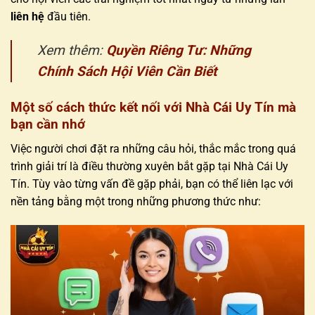
liên hệ
đầu tiên.
Xem thêm:
Quyền Riêng Tư: Những
Chính Sách Hội Viên Cần Biết
Một số cách thức kết nối với Nhà Cái Uy Tín mà
bạn cần nhớ
Việc người chơi đặt ra những câu hỏi, thắc mắc trong quá
trình giải trí là điều thường xuyên bắt gặp tại Nhà Cái Uy
Tín. Tùy vào từng vấn đề gặp phải, bạn có thể liên lạc với
nền tảng bằng một trong những phương thức như: