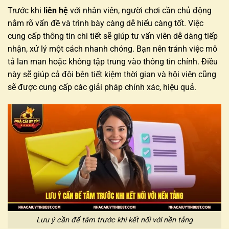
Trước khi
liên hệ
với nhân viên, người chơi cần chủ động
nắm rõ vấn đề và trình bày càng dễ hiểu càng tốt. Việc
cung cấp thông tin chi tiết sẽ giúp tư vấn viên dễ dàng tiếp
nhận, xử lý một cách nhanh chóng. Bạn nên tránh việc mô
tả lan man hoặc không tập trung vào thông tin chính. Điều
này sẽ giúp cả đôi bên tiết kiệm thời gian và hội viên cũng
sẽ được cung cấp các giải pháp chính xác, hiệu quả.
Lưu ý cần để tâm trước khi kết nối với nền tảng